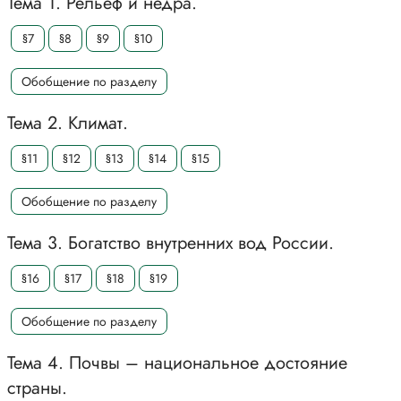
Тема 1. Рельеф и недра.
§7
§8
§9
§10
Обобщение по разделу
Тема 2. Климат.
§11
§12
§13
§14
§15
Обобщение по разделу
Тема 3. Богатство внутренних вод России.
§16
§17
§18
§19
Обобщение по разделу
Тема 4. Почвы – национальное достояние
страны.