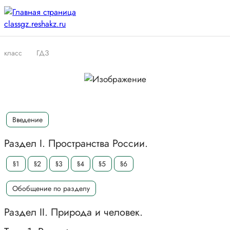
класс
ГДЗ
Введение
Раздел I. Пространства России.
§1
§2
§3
§4
§5
§6
Обобщение по разделу
Раздел II. Природа и человек.