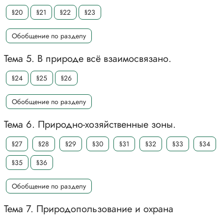
§20
§21
§22
§23
Обобщение по разделу
Тема 5. В природе всё взаимосвязано.
§24
§25
§26
Обобщение по разделу
Тема 6. Природно-хозяйственные зоны.
§27
§28
§29
§30
§31
§32
§33
§34
§35
§36
Обобщение по разделу
Тема 7. Природопользование и охрана