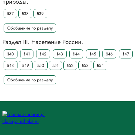
природы.
§37
§38
§39
Обобщение по разделу
Раздел III. Население России.
§40
§41
§42
§43
§44
§45
§46
§47
§48
§49
§50
§51
§52
§53
§54
Обобщение по разделу