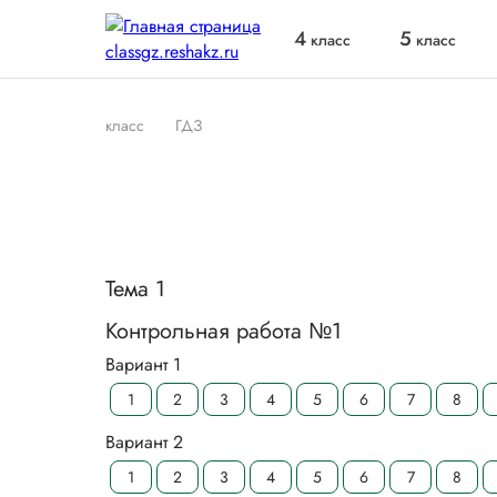
4
5
класс
класс
класс
ГДЗ
Тема 1
Контрольная работа №1
Вариант 1
1
2
3
4
5
6
7
8
Вариант 2
1
2
3
4
5
6
7
8