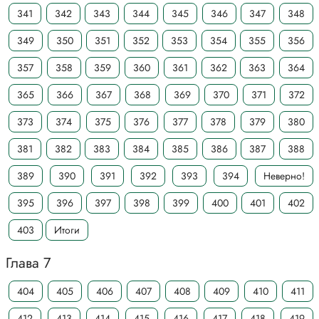
341
342
343
344
345
346
347
348
349
350
351
352
353
354
355
356
357
358
359
360
361
362
363
364
365
366
367
368
369
370
371
372
373
374
375
376
377
378
379
380
381
382
383
384
385
386
387
388
389
390
391
392
393
394
Неверно!
395
396
397
398
399
400
401
402
403
Итоги
Глава 7
404
405
406
407
408
409
410
411
412
413
414
415
416
417
418
419