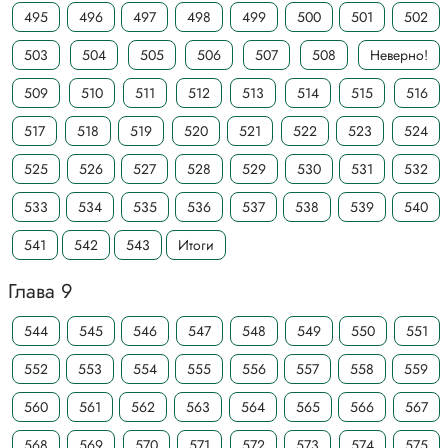
495
496
497
498
499
500
501
502
503
504
505
506
507
508
Неверно!
509
510
511
512
513
514
515
516
517
518
519
520
521
522
523
524
525
526
527
528
529
530
531
532
533
534
535
536
537
538
539
540
541
542
543
Итоги
Глава 9
544
545
546
547
548
549
550
551
552
553
554
555
556
557
558
559
560
561
562
563
564
565
566
567
568
569
570
571
572
573
574
575