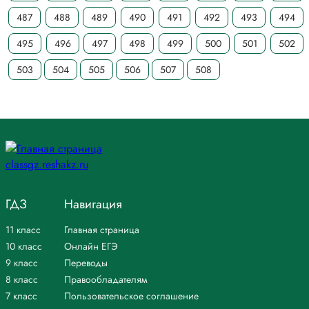
487
488
489
490
491
492
493
494
495
496
497
498
499
500
501
502
503
504
505
506
507
508
ГДЗ
Навигация
11 класс
Главная страница
10 класс
Онлайн ЕГЭ
9 класс
Переводы
8 класс
Правообладателям
7 класс
Пользовательское соглашение