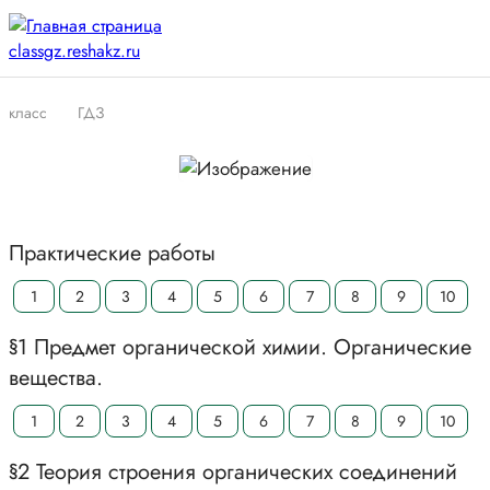
класс
ГДЗ
Практические работы
1
2
3
4
5
6
7
8
9
10
§1 Предмет органической химии. Органические
вещества.
1
2
3
4
5
6
7
8
9
10
§2 Теория строения органических соединений