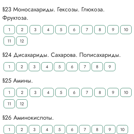
§23 Моносахариды. Гексозы. Глюкоза.
Фруктоза.
1
2
3
4
5
6
7
8
9
10
11
12
§24 Дисахариды. Сахарова. Полисахариды.
1
2
3
4
5
6
7
8
9
§25 Амины.
1
2
3
4
5
6
7
8
9
10
11
12
§26 Аминокислоты.
1
2
3
4
5
6
7
8
9
10