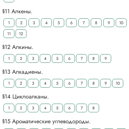
§11 Алкены.
1
2
3
4
5
6
7
8
9
10
11
12
§12 Алкины.
1
2
3
4
5
6
7
8
9
§13 Алкадиены.
1
2
3
4
5
6
7
8
9
10
§14 Циклоалканы.
1
2
3
4
5
6
7
8
§15 Ароматические углеводороды.