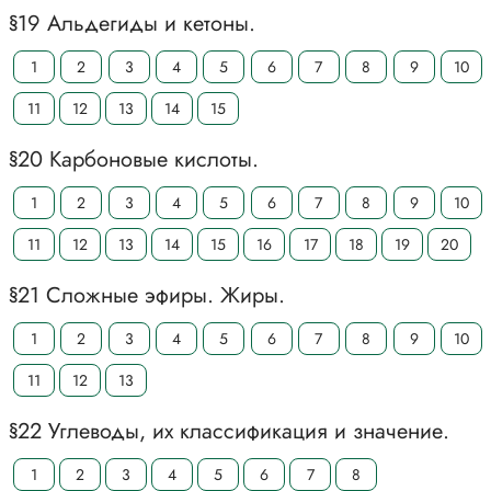
§19 Альдегиды и кетоны.
1
2
3
4
5
6
7
8
9
10
11
12
13
14
15
§20 Карбоновые кислоты.
1
2
3
4
5
6
7
8
9
10
11
12
13
14
15
16
17
18
19
20
§21 Сложные эфиры. Жиры.
1
2
3
4
5
6
7
8
9
10
11
12
13
§22 Углеводы, их классификация и значение.
1
2
3
4
5
6
7
8