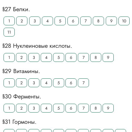
§27 Белки.
1
2
3
4
5
6
7
8
9
10
11
§28 Нуклеиновые кислоты.
1
2
3
4
5
6
7
8
9
§29 Витамины.
1
2
3
4
5
6
7
§30 Ферменты.
1
2
3
4
5
6
7
8
9
§31 Гормоны.