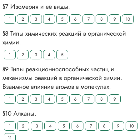
§7 Изомерия и её виды.
1
2
3
4
5
6
7
8
9
10
§8 Типы химических реакций в органической
химии.
1
2
3
4
5
§9 Типы реакционноспособных частиц и
механизмы реакций в органической химии.
Взаимное влияние атомов в молекулах.
1
2
3
4
5
6
7
8
9
§10 Алканы.
1
2
3
4
5
6
7
8
9
10
11