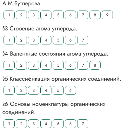
А.М.Бутлерова.
1
2
3
4
5
6
7
8
9
§3 Строение атома углерода.
1
2
3
4
5
6
7
§4 Валентные состояния атома углерода.
1
2
3
4
5
6
7
8
§5 Классификация органических соединений.
1
2
3
4
5
6
§6 Основы номенклатуры органических
соединений.
1
2
3
4
5
6
7