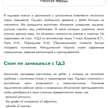
Рабочая тетрадь
В седьмом классе в расписании у школьников появляется несколько
новых предметов. Однако свободного времени у ребят больше не
становится. Им приходится выполнять объемное домашнее задание,
дольше корпеть над учебниками. В такой ситуации довольно легко
упустить важные темы, что негативно скажется на знаниях и отметках. Но
переживать не стоит. «ГДЗ по английскому языку 7 класс Кузовлев В.П.,
Лапа Н.М., Перегудова Э.Ш. (Просвещение)» позволит быстро
поправить положение. Методический сборник станет карманным
помощником, заменив репетиторов и преподавателей.
Стоит ли заниматься с ГДЗ
Школьная программа рассчитана на ребят, у которых не возникает
проблем с изучением точных и гуманитарных наук. Однако сложности с
английским часто встречаются у семиклассников. Ученикам
недостаточно рабочих часов и скомканных объяснений преподавателей,
чтобы разобраться в таких сложных грамматических темах, как:
• personal pronouns;
• the grades of comparison of adjectives;
• adverbs of manner;