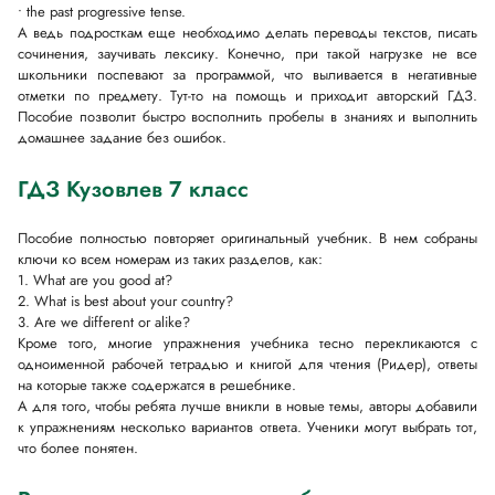
• the past progressive tense.
А ведь подросткам еще необходимо делать переводы текстов, писать
сочинения, заучивать лексику. Конечно, при такой нагрузке не все
школьники поспевают за программой, что выливается в негативные
отметки по предмету. Тут-то на помощь и приходит авторский ГДЗ.
Пособие позволит быстро восполнить пробелы в знаниях и выполнить
домашнее задание без ошибок.
ГДЗ Кузовлев 7 класс
Пособие полностью повторяет оригинальный учебник. В нем собраны
ключи ко всем номерам из таких разделов, как:
1. What are you good at?
2. What is best about your country?
3. Are we different or alike?
Кроме того, многие упражнения учебника тесно перекликаются с
одноименной рабочей тетрадью и книгой для чтения (Ридер), ответы
на которые также содержатся в решебнике.
А для того, чтобы ребята лучше вникли в новые темы, авторы добавили
к упражнениям несколько вариантов ответа. Ученики могут выбрать тот,
что более понятен.