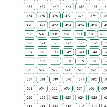
458
459
460
461
462
463
4
474
475
476
477
478
479
4
490
491
492
493
494
495
4
506
507
508
509
510
511
512
523
524
525
526
527
528
5
539
540
541
542
543
544
5
555
556
557
558
559
560
5
571
572
573
574
575
576
5
587
588
589
590
591
592
5
603
604
605
606
607
608
60
620
621
622
623
624
625
6
636
637
638
639
640
641
6