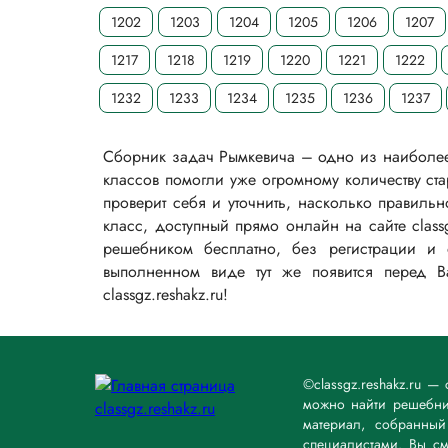
1202
1203
1204
1205
1206
1207
1217
1218
1219
1220
1221
1222
1232
1233
1234
1235
1236
1237
Сборник задач Рымкевича – одно из наиболее 
классов помогли уже огромному количеству ст
проверит себя и уточнить, насколько правиль
класс, доступный прямо онлайн на сайте class
решебником бесплатно, без регистрации и 
выполненном виде тут же появится перед 
classgz.reshakz.ru!
©classgz.reshakz.ru 
можно найти решебник
материал, собранны
специалистами. Вы см