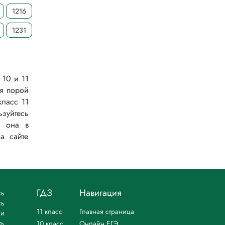
1216
1231
 10 и 11
ся порой
класс 11
ьзуйтесь
и она в
а сайте
ГДЗ
Навигация
сь
сь
11 класс
Главная страница
ми
ть
10 класс
Онлайн ЕГЭ