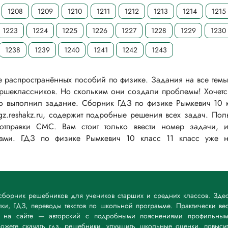
1208
1209
1210
1211
1212
1213
1214
1215
1223
1224
1225
1226
1227
1228
1229
1230
1238
1239
1240
1241
1242
1243
распространённых пособий по физике. Задания на все темы
аршеклассников. Но скольким они создали проблемы! Хочет
но выполнил задание. Сборник ГДЗ по физике Рымкевич 10 
gz.reshakz.ru, содержит подробные решения всех задач. Пол
отправки СМС. Вам стоит только ввести номер задачи, 
Вами. ГДЗ по физике Рымкевич 10 класс 11 класс уже н
— сборник решебников для учеников старших и средних классов. Зде
и, ГДЗ, переводы текстов по школьной программе. Практически ве
й на сайте — авторский с подробными пояснениями профильны
ожете скачать гдз, решебники, улучшить школьные оценки, повыси