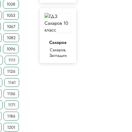
1038
1053
1067
1082
Сахаров
1096
Сахаров,
Загладин
1111
1126
1141
1156
1171
1186
1201