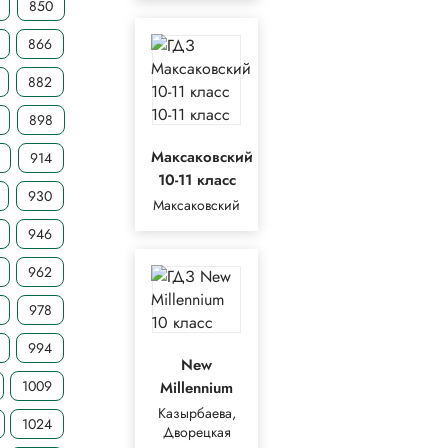
850
866
882
898
Максаковский
914
10-11 класс
930
Максаковский
946
962
978
994
New
1009
Millennium
Казырбаева,
1024
Дворецкая