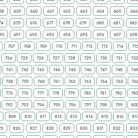
58
659
660
661
662
663
664
665
666
74
675
676
677
678
679
680
681
682
90
691
692
693
694
695
696
697
698
707
708
709
710
711
712
713
714
71
724
725
726
727
728
729
730
731
73
741
742
743
744
745
746
747
748
74
758
759
760
761
762
763
764
765
76
775
776
777
778
779
780
781
782
78
792
793
794
795
796
797
798
799
80
809
810
811
812
813
814
815
816
81
25
826
827
828
829
830
831
832
833