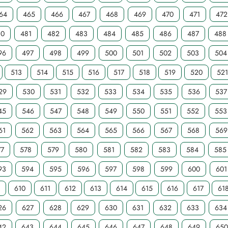
64
465
466
467
468
469
470
471
472
80
481
482
483
484
485
486
487
488
96
497
498
499
500
501
502
503
504
513
514
515
516
517
518
519
520
52
29
530
531
532
533
534
535
536
537
45
546
547
548
549
550
551
552
553
61
562
563
564
565
566
567
568
569
77
578
579
580
581
582
583
584
585
93
594
595
596
597
598
599
600
601
9
610
611
612
613
614
615
616
617
61
26
627
628
629
630
631
632
633
634
42
643
644
645
646
647
648
649
650