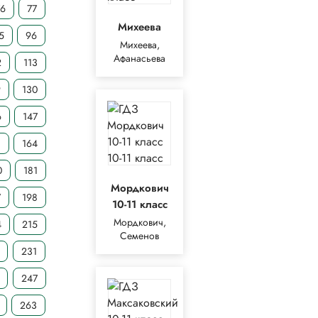
76
77
Михеева
5
96
Михеева,
Афанасьева
2
113
9
130
6
147
3
164
0
181
Мордкович
7
198
10-11 класс
Мордкович,
4
215
Семенов
231
247
263