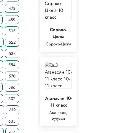
473
489
Сороко-
505
Цюпа
1
522
Сороко-Цюпа
538
554
570
586
Атанасян 10-
602
11 класс
8
619
Атанасян,
Бутузов
635
651