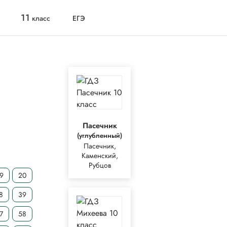
11
класс
ЕГЭ
Пасечник
(углубленный)
Пасечник,
Каменский,
Рубцов
19
20
8
39
7
58