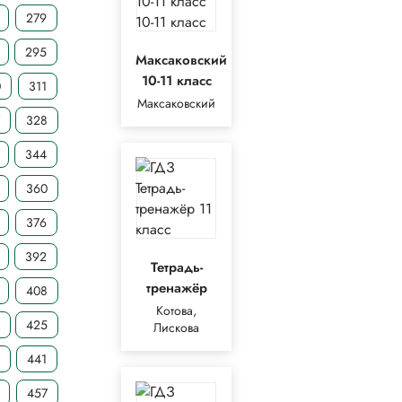
279
295
Максаковский
10-11 класс
0
311
Максаковский
7
328
344
360
376
392
Тетрадь-
тренажёр
408
Котова,
4
425
Лискова
441
457