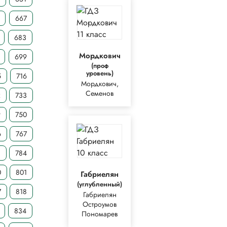
667
683
Мордкович
699
(проф
уровень)
5
716
Мордкович,
Семенов
2
733
9
750
6
767
3
784
0
801
Габриелян
(углубленный)
7
818
Габриелян
Остроумов
834
Пономарев