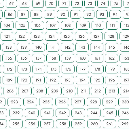
6
67
68
69
70
71
72
73
74
75
86
87
88
89
90
91
92
93
94
9
104
105
106
107
108
109
110
111
11
121
122
123
124
125
126
127
128
12
138
139
140
141
142
143
144
145
14
155
156
157
158
159
160
161
162
16
172
173
174
175
176
177
178
179
18
189
190
191
192
193
194
195
196
19
206
207
208
209
210
211
212
213
21
2
223
224
225
226
227
228
229
230
38
239
240
241
242
243
244
245
246
54
255
256
257
258
259
260
261
262