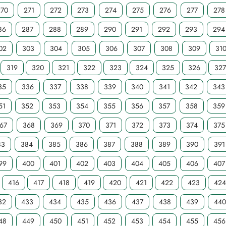
270
271
272
273
274
275
276
277
278
86
287
288
289
290
291
292
293
294
02
303
304
305
306
307
308
309
31
319
320
321
322
323
324
325
326
32
35
336
337
338
339
340
341
342
343
51
352
353
354
355
356
357
358
359
67
368
369
370
371
372
373
374
375
83
384
385
386
387
388
389
390
391
99
400
401
402
403
404
405
406
407
416
417
418
419
420
421
422
423
42
32
433
434
435
436
437
438
439
440
48
449
450
451
452
453
454
455
456