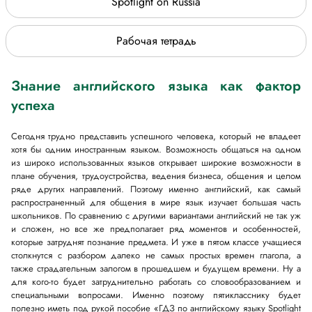
Spotlight on Russia
Рабочая тетрадь
Знание английского языка как фактор
успеха
Сегодня трудно представить успешного человека, который не владеет
хотя бы одним иностранным языком. Возможность общаться на одном
из широко использованных языков открывает широкие возможности в
плане обучения, трудоустройства, ведения бизнеса, общения и целом
ряде других направлений. Поэтому именно английский, как самый
распространенный для общения в мире язык изучает большая часть
школьников. По сравнению с другими вариантами английский не так уж
и сложен, но все же предполагает ряд моментов и особенностей,
которые затруднят познание предмета. И уже в пятом классе учащиеся
столкнутся с разбором далеко не самых простых времен глагола, а
также страдательным залогом в прошедшем и будущем времени. Ну а
для кого-то будет затруднительно работать со словообразованием и
специальными вопросами. Именно поэтому пятикласснику будет
полезно иметь под рукой пособие «ГДЗ по английскому языку Spotlight