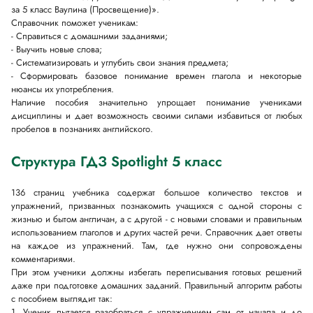
за 5 класс Ваулина (Просвещение)».
Справочник поможет ученикам:
- Справиться с домашними заданиями;
- Выучить новые слова;
- Систематизировать и углубить свои знания предмета;
- Сформировать базовое понимание времен глагола и некоторые
нюансы их употребления.
Наличие пособия значительно упрощает понимание учениками
дисциплины и дает возможность своими силами избавиться от любых
пробелов в познаниях английского.
Структура ГДЗ Spotlight 5 класс
136 страниц учебника содержат большое количество текстов и
упражнений, призванных познакомить учащихся с одной стороны с
жизнью и бытом англичан, а с другой - с новыми словами и правильным
использованием глаголов и других частей речи. Справочник дает ответы
на каждое из упражнений. Там, где нужно они сопровождены
комментариями.
При этом ученики должны избегать переписывания готовых решений
даже при подготовке домашних заданий. Правильный алгоритм работы
с пособием выглядит так:
1. Ученик пытается разобраться с упражнением сам от начала и до